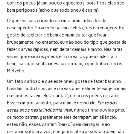
com os pneus já um pouco aquecidos, pois frios eles são
bem perigosos (acho que todo pneu é assim).
O que eu mais considero como bom indicador de
desempenho é a aderência em acelerações e frenagens. Eu
gosto de acelerar e é bem comum eu ter que frear
bruscamente, no entanto, eu não sou do tipo que gosta de
fazer curvas rápidas, nem deitar demais a moto. Nas raras
vezes que exigi os pneus em curva, os pneus aderiram
bem, mas não senti a mesma confiança que tinha com os
Metzeler.
Um fato curioso é que este pneu gosta de fazer barulho…
Freadas muito bruscas e curvas que realmente exigem mais
dos pneus fazem eles “cantar”, como os pneus de carro.
Esse comportamento, para mim, é novidade.
Em todos
estes anos nesta indústria vital
, nunca tinha ouvido pneu
de moto cantar, geralmente eles derrapam em silêncio,
estes não, esses cantam “baixo” sem derrapar, e ao
derrabar soltam a voz, chegando até a assustar quem não